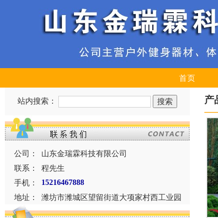
首页
产
站内搜索：
公司：
山东金瑞霖科技有限公司
联系：
程先生
手机：
15216467888
地址：
潍坊市潍城区望留街道大项家村西工业园